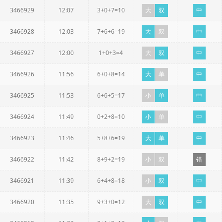
3466929
12:07
3+0+7=10
大
双
中
3466928
12:03
7+6+6=19
大
双
中
3466927
12:00
1+0+3=4
大
双
中
3466926
11:56
6+0+8=14
大
单
中
3466925
11:53
6+6+5=17
小
单
中
3466924
11:49
0+2+8=10
小
单
中
3466923
11:46
5+8+6=19
大
单
中
3466922
11:42
8+9+2=19
小
双
错
3466921
11:39
6+4+8=18
小
双
中
3466920
11:35
9+3+0=12
大
双
中