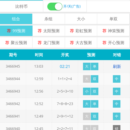
比特币
开/关(广告)
组合
杀组
大小
单双
荐
99预测
荐
太阳预测
荐
彩虹预测
荐
神策预测
荐
聚云预测
荐
龙门预测
荐
大古预测
荐
开心预测
期号
时间
开奖
预测
对错
02
:
20
刷新
3466945
13:03
大
单
3466944
12:59
1+1+2=4
大
双
中
3466943
12:56
2+5+3=10
小
双
中
3466942
12:52
7+8+8=23
大
单
中
3466941
12:49
2+9+1=12
大
双
中
3466940
12:45
2+2+7=11
大
双
错