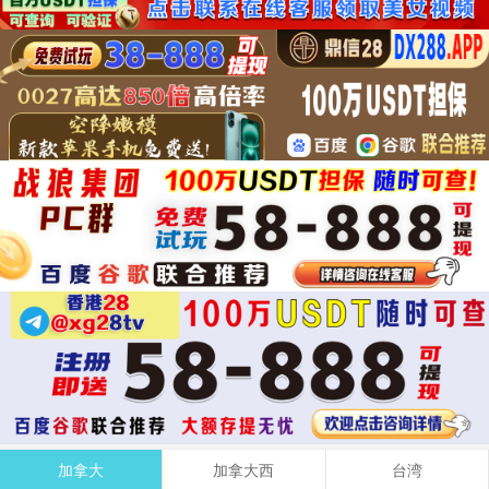
加拿大
加拿大西
台湾