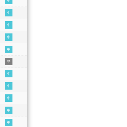
中
中
中
中
中
错
中
中
中
中
中