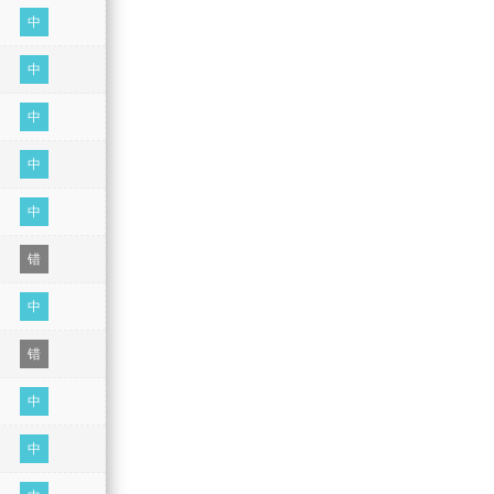
中
中
中
中
中
错
中
错
中
中