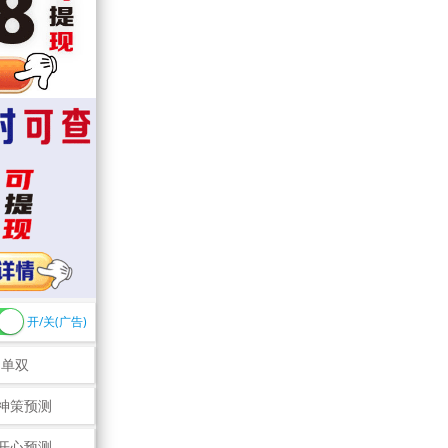
开/关(广告)
单双
神策预测
开心预测