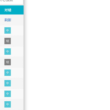
对错
刷新
中
错
中
错
中
中
中
中