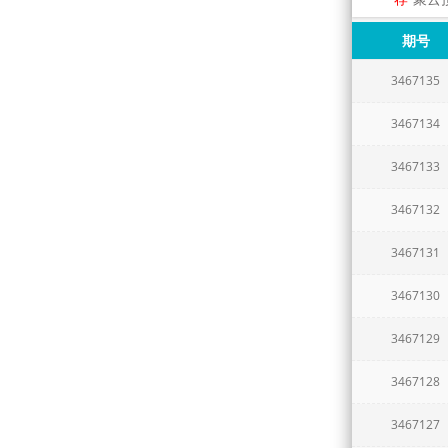
期号
3467135
3467134
3467133
3467132
3467131
3467130
3467129
3467128
3467127